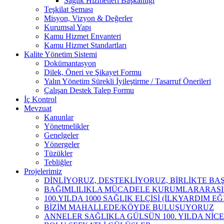
Sağlık Hizmetleri Başkanlığı
Teşkilat Şeması
Misyon, Vizyon & Değerler
Kurumsal Yapı
Kamu Hizmet Envanteri
Kamu Hizmet Standartları
Kalite Yönetim Sistemi
Dokümantasyon
Dilek, Öneri ve Şikayet Formu
Yalın Yönetim Sürekli İyileştirme / Tasarruf Önerileri
Çalışan Destek Talep Formu
İç Kontrol
Mevzuat
Kanunlar
Yönetmelikler
Genelgeler
Yönergeler
Tüzükler
Tebliğler
Projelerimiz
DİNLİYORUZ, DESTEKLİYORUZ, BİRLİKTE B
BAĞIMLILIKLA MÜCADELE KURUMLARARASI İ
100.YILDA 1000 SAĞLIK ELÇİSİ (İLKYARDIM EĞ
BİZİM MAHALLEDE/KÖYDE BULUŞUYORUZ
ANNELER SAĞLIKLA GÜLSÜN 100. YILDA NİCE