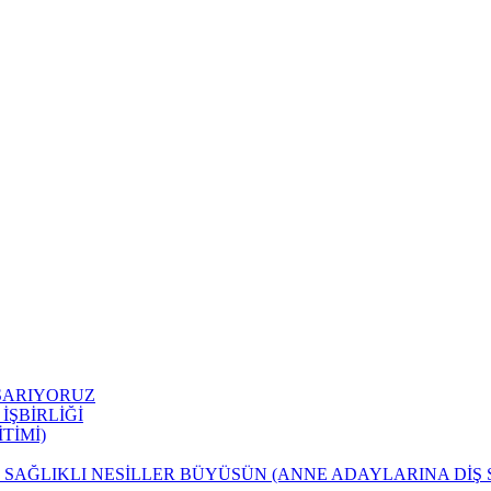
AŞARIYORUZ
ŞBİRLİĞİ
İTİMİ)
 SAĞLIKLI NESİLLER BÜYÜSÜN (ANNE ADAYLARINA DİŞ 