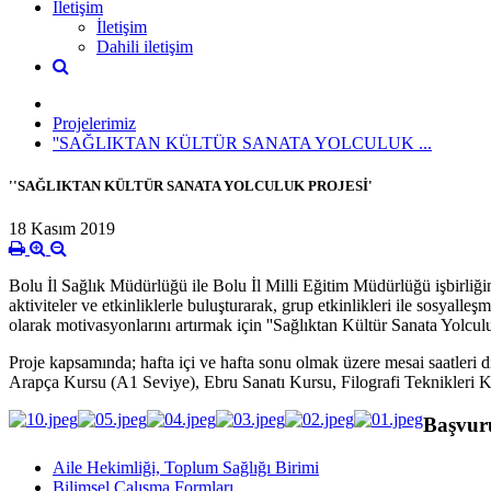
İletişim
İletişim
Dahili iletişim
Projelerimiz
''SAĞLIKTAN KÜLTÜR SANATA YOLCULUK ...
''SAĞLIKTAN KÜLTÜR SANATA YOLCULUK PROJESİ'
18 Kasım 2019
Bolu İl Sağlık Müdürlüğü ile Bolu İl Milli Eğitim Müdürlüğü işbirliği
aktiviteler ve etkinliklerle buluşturarak, grup etkinlikleri ile sosyalle
olarak motivasyonlarını artırmak için ''Sağlıktan Kültür Sanata Yolculuk
Proje kapsamında; hafta içi ve hafta sonu olmak üzere mesai saatleri
Arapça Kursu (A1 Seviye), Ebru Sanatı Kursu, Filografi Teknikleri K
Başvuru
Aile Hekimliği, Toplum Sağlığı Birimi
Bilimsel Çalışma Formları