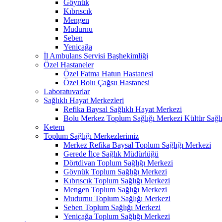
Göynük
Kıbrıscık
Mengen
Mudurnu
Seben
Yeniçağa
İl Ambulans Servisi Başhekimliği
Özel Hastaneler
Özel Fatma Hatun Hastanesi
Özel Bolu Çağsu Hastanesi
Laboratuvarlar
Sağlıklı Hayat Merkezleri
Refika Baysal Sağlıklı Hayat Merkezi
Bolu Merkez Toplum Sağlığı Merkezi Kültür Sağlı
Ketem
Toplum Sağlığı Merkezlerimiz
Merkez Refika Baysal Toplum Sağlığı Merkezi
Gerede İlçe Sağlık Müdürlüğü
Dörtdivan Toplum Sağlığı Merkezi
Göynük Toplum Sağlığı Merkezi
Kıbrıscık Toplum Sağlığı Merkezi
Mengen Toplum Sağlığı Merkezi
Mudurnu Toplum Sağlığı Merkezi
Seben Toplum Sağlığı Merkezi
Yeniçağa Toplum Sağlığı Merkezi