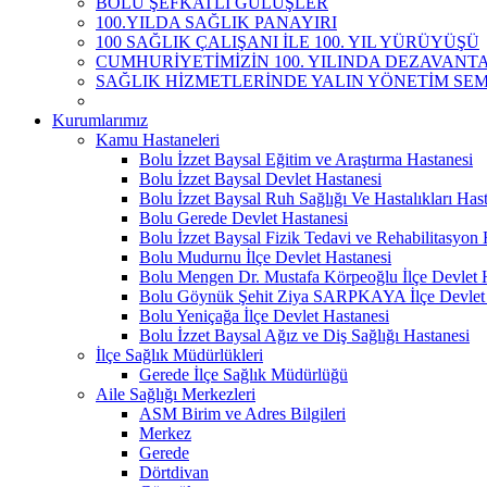
BOLU ŞEFKATLİ GÜLÜŞLER
100.YILDA SAĞLIK PANAYIRI
100 SAĞLIK ÇALIŞANI İLE 100. YIL YÜRÜYÜŞÜ
CUMHURİYETİMİZİN 100. YILINDA DEZAVANTAJ
SAĞLIK HİZMETLERİNDE YALIN YÖNETİM SEM
Kurumlarımız
Kamu Hastaneleri
Bolu İzzet Baysal Eğitim ve Araştırma Hastanesi
Bolu İzzet Baysal Devlet Hastanesi
Bolu İzzet Baysal Ruh Sağlığı Ve Hastalıkları Has
Bolu Gerede Devlet Hastanesi
Bolu İzzet Baysal Fizik Tedavi ve Rehabilitasyon 
Bolu Mudurnu İlçe Devlet Hastanesi
Bolu Mengen Dr. Mustafa Körpeoğlu İlçe Devlet 
Bolu Göynük Şehit Ziya SARPKAYA İlçe Devlet 
Bolu Yeniçağa İlçe Devlet Hastanesi
Bolu İzzet Baysal Ağız ve Diş Sağlığı Hastanesi
İlçe Sağlık Müdürlükleri
Gerede İlçe Sağlık Müdürlüğü
Aile Sağlığı Merkezleri
ASM Birim ve Adres Bilgileri
Merkez
Gerede
Dörtdivan