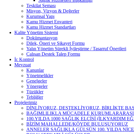
Sağlık Hizmetleri Başkanlığı
Teşkilat Şeması
Misyon, Vizyon & Değerler
Kurumsal Yapı
Kamu Hizmet Envanteri
Kamu Hizmet Standartları
Kalite Yönetim Sistemi
Dokümantasyon
Dilek, Öneri ve Şikayet Formu
Yalın Yönetim Sürekli İyileştirme / Tasarruf Önerileri
Çalışan Destek Talep Formu
İç Kontrol
Mevzuat
Kanunlar
Yönetmelikler
Genelgeler
Yönergeler
Tüzükler
Tebliğler
Projelerimiz
DİNLİYORUZ, DESTEKLİYORUZ, BİRLİKTE B
BAĞIMLILIKLA MÜCADELE KURUMLARARASI İ
100.YILDA 1000 SAĞLIK ELÇİSİ (İLKYARDIM EĞ
BİZİM MAHALLEDE/KÖYDE BULUŞUYORUZ
ANNELER SAĞLIKLA GÜLSÜN 100. YILDA NİCE