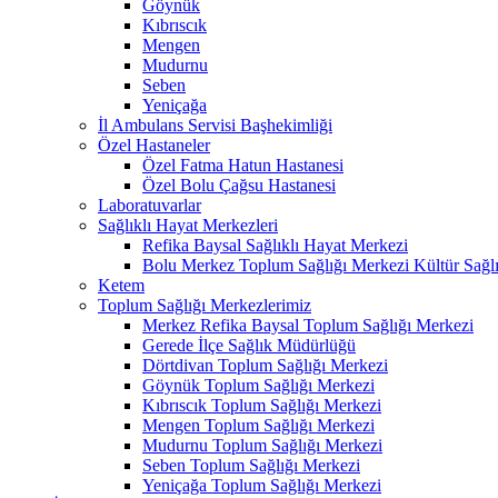
Göynük
Kıbrıscık
Mengen
Mudurnu
Seben
Yeniçağa
İl Ambulans Servisi Başhekimliği
Özel Hastaneler
Özel Fatma Hatun Hastanesi
Özel Bolu Çağsu Hastanesi
Laboratuvarlar
Sağlıklı Hayat Merkezleri
Refika Baysal Sağlıklı Hayat Merkezi
Bolu Merkez Toplum Sağlığı Merkezi Kültür Sağlı
Ketem
Toplum Sağlığı Merkezlerimiz
Merkez Refika Baysal Toplum Sağlığı Merkezi
Gerede İlçe Sağlık Müdürlüğü
Dörtdivan Toplum Sağlığı Merkezi
Göynük Toplum Sağlığı Merkezi
Kıbrıscık Toplum Sağlığı Merkezi
Mengen Toplum Sağlığı Merkezi
Mudurnu Toplum Sağlığı Merkezi
Seben Toplum Sağlığı Merkezi
Yeniçağa Toplum Sağlığı Merkezi