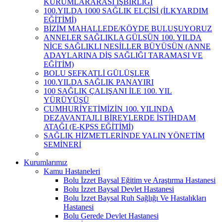
KURUMLARARASI İŞBİRLİĞİ
100.YILDA 1000 SAĞLIK ELÇİSİ (İLKYARDIM
EĞİTİMİ)
BİZİM MAHALLEDE/KÖYDE BULUŞUYORUZ
ANNELER SAĞLIKLA GÜLSÜN 100. YILDA
NİCE SAĞLIKLI NESİLLER BÜYÜSÜN (ANNE
ADAYLARINA DİŞ SAĞLIĞI TARAMASI VE
EĞİTİM)
BOLU ŞEFKATLİ GÜLÜŞLER
100.YILDA SAĞLIK PANAYIRI
100 SAĞLIK ÇALIŞANI İLE 100. YIL
YÜRÜYÜŞÜ
CUMHURİYETİMİZİN 100. YILINDA
DEZAVANTAJLI BİREYLERDE İSTİHDAM
ATAĞI (E-KPSS EĞİTİMİ)
SAĞLIK HİZMETLERİNDE YALIN YÖNETİM
SEMİNERİ
Kurumlarımız
Kamu Hastaneleri
Bolu İzzet Baysal Eğitim ve Araştırma Hastanesi
Bolu İzzet Baysal Devlet Hastanesi
Bolu İzzet Baysal Ruh Sağlığı Ve Hastalıkları
Hastanesi
Bolu Gerede Devlet Hastanesi