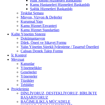
Halk Sağlığı Hizmetleri Başkanlığı
Kamu Hastaneleri Hizmetleri Başkanlığı
Sağlık Hizmetleri Başkanlığı
Teşkilat Şeması
Misyon, Vizyon & Değerler
Kurumsal Yapı
Kamu Hizmet Envanteri
Kamu Hizmet Standartları
Kalite Yönetim Sistemi
Dokümantasyon
Dilek, Öneri ve Şikayet Formu
Yalın Yönetim Sürekli İyileştirme / Tasarruf Önerileri
Çalışan Destek Talep Formu
İç Kontrol
Mevzuat
Kanunlar
Yönetmelikler
Genelgeler
Yönergeler
Tüzükler
Tebliğler
Projelerimiz
DİNLİYORUZ, DESTEKLİYORUZ, BİRLİKTE
BAŞARIYORUZ
BAĞIMLILIKLA MÜCADELE