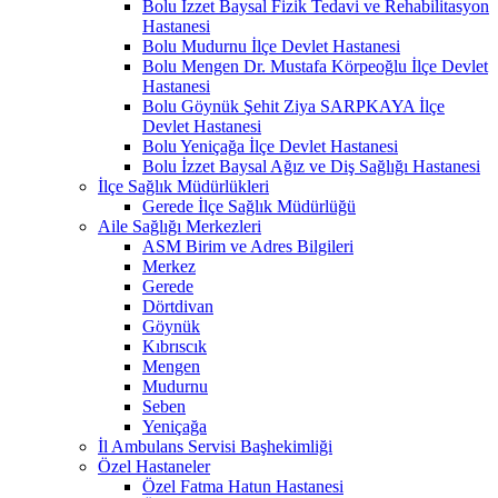
Bolu İzzet Baysal Fizik Tedavi ve Rehabilitasyon
Hastanesi
Bolu Mudurnu İlçe Devlet Hastanesi
Bolu Mengen Dr. Mustafa Körpeoğlu İlçe Devlet
Hastanesi
Bolu Göynük Şehit Ziya SARPKAYA İlçe
Devlet Hastanesi
Bolu Yeniçağa İlçe Devlet Hastanesi
Bolu İzzet Baysal Ağız ve Diş Sağlığı Hastanesi
İlçe Sağlık Müdürlükleri
Gerede İlçe Sağlık Müdürlüğü
Aile Sağlığı Merkezleri
ASM Birim ve Adres Bilgileri
Merkez
Gerede
Dörtdivan
Göynük
Kıbrıscık
Mengen
Mudurnu
Seben
Yeniçağa
İl Ambulans Servisi Başhekimliği
Özel Hastaneler
Özel Fatma Hatun Hastanesi