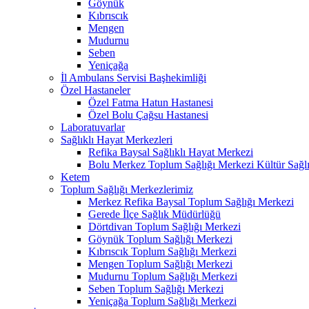
Göynük
Kıbrıscık
Mengen
Mudurnu
Seben
Yeniçağa
İl Ambulans Servisi Başhekimliği
Özel Hastaneler
Özel Fatma Hatun Hastanesi
Özel Bolu Çağsu Hastanesi
Laboratuvarlar
Sağlıklı Hayat Merkezleri
Refika Baysal Sağlıklı Hayat Merkezi
Bolu Merkez Toplum Sağlığı Merkezi Kültür Sağlı
Ketem
Toplum Sağlığı Merkezlerimiz
Merkez Refika Baysal Toplum Sağlığı Merkezi
Gerede İlçe Sağlık Müdürlüğü
Dörtdivan Toplum Sağlığı Merkezi
Göynük Toplum Sağlığı Merkezi
Kıbrıscık Toplum Sağlığı Merkezi
Mengen Toplum Sağlığı Merkezi
Mudurnu Toplum Sağlığı Merkezi
Seben Toplum Sağlığı Merkezi
Yeniçağa Toplum Sağlığı Merkezi