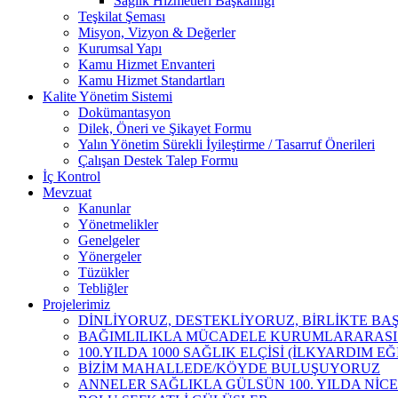
Sağlık Hizmetleri Başkanlığı
Teşkilat Şeması
Misyon, Vizyon & Değerler
Kurumsal Yapı
Kamu Hizmet Envanteri
Kamu Hizmet Standartları
Kalite Yönetim Sistemi
Dokümantasyon
Dilek, Öneri ve Şikayet Formu
Yalın Yönetim Sürekli İyileştirme / Tasarruf Önerileri
Çalışan Destek Talep Formu
İç Kontrol
Mevzuat
Kanunlar
Yönetmelikler
Genelgeler
Yönergeler
Tüzükler
Tebliğler
Projelerimiz
DİNLİYORUZ, DESTEKLİYORUZ, BİRLİKTE B
BAĞIMLILIKLA MÜCADELE KURUMLARARASI İ
100.YILDA 1000 SAĞLIK ELÇİSİ (İLKYARDIM EĞ
BİZİM MAHALLEDE/KÖYDE BULUŞUYORUZ
ANNELER SAĞLIKLA GÜLSÜN 100. YILDA NİCE