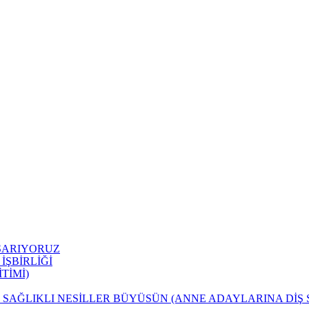
AŞARIYORUZ
ŞBİRLİĞİ
İTİMİ)
 SAĞLIKLI NESİLLER BÜYÜSÜN (ANNE ADAYLARINA DİŞ 