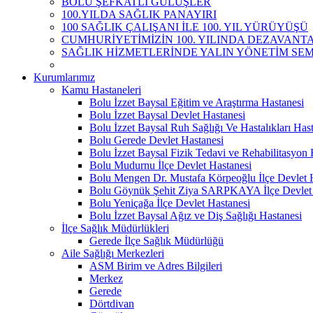
BOLU ŞEFKATLİ GÜLÜŞLER
100.YILDA SAĞLIK PANAYIRI
100 SAĞLIK ÇALIŞANI İLE 100. YIL YÜRÜYÜŞÜ
CUMHURİYETİMİZİN 100. YILINDA DEZAVANTAJ
SAĞLIK HİZMETLERİNDE YALIN YÖNETİM SEM
Kurumlarımız
Kamu Hastaneleri
Bolu İzzet Baysal Eğitim ve Araştırma Hastanesi
Bolu İzzet Baysal Devlet Hastanesi
Bolu İzzet Baysal Ruh Sağlığı Ve Hastalıkları Has
Bolu Gerede Devlet Hastanesi
Bolu İzzet Baysal Fizik Tedavi ve Rehabilitasyon 
Bolu Mudurnu İlçe Devlet Hastanesi
Bolu Mengen Dr. Mustafa Körpeoğlu İlçe Devlet 
Bolu Göynük Şehit Ziya SARPKAYA İlçe Devlet 
Bolu Yeniçağa İlçe Devlet Hastanesi
Bolu İzzet Baysal Ağız ve Diş Sağlığı Hastanesi
İlçe Sağlık Müdürlükleri
Gerede İlçe Sağlık Müdürlüğü
Aile Sağlığı Merkezleri
ASM Birim ve Adres Bilgileri
Merkez
Gerede
Dörtdivan