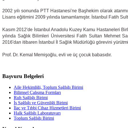
2002 yılı sonunda PTT Hastanesi'ne Başhekim olarak atanmış 
Lisans eğitimini 2009 yılında tamamlamıştır. İstanbul Fatih S
Kasım 2012'de İstanbul Anadolu Kuzey Kamu Hastaneleri Birliğ
yılında Sağlık Bilimleri Üniversitesi Fatih Sultan Mehmet
2016'dan itibaren İstanbul İl Sağlık Müdürlüğü görevini yürüt
Prof. Dr. Kemal Memişoğlu, evli ve üç çocuk babasıdır
Başvuru Belgeleri
Aile Hekimliği, Toplum Sağlığı Birimi
Bilimsel Çalışma Formları
Ruh Sağlığı Birimi
İş Sağlığı ve Güvenliği Birimi
İlaç ve Tıbbi Cihaz Hizmetleri Birimi
Halk Sağlığı Laboratuvarı
Toplum Sağlığı Birimi