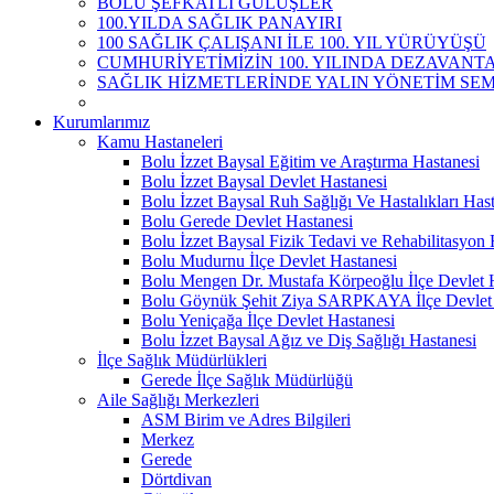
BOLU ŞEFKATLİ GÜLÜŞLER
100.YILDA SAĞLIK PANAYIRI
100 SAĞLIK ÇALIŞANI İLE 100. YIL YÜRÜYÜŞÜ
CUMHURİYETİMİZİN 100. YILINDA DEZAVANTAJ
SAĞLIK HİZMETLERİNDE YALIN YÖNETİM SEM
Kurumlarımız
Kamu Hastaneleri
Bolu İzzet Baysal Eğitim ve Araştırma Hastanesi
Bolu İzzet Baysal Devlet Hastanesi
Bolu İzzet Baysal Ruh Sağlığı Ve Hastalıkları Has
Bolu Gerede Devlet Hastanesi
Bolu İzzet Baysal Fizik Tedavi ve Rehabilitasyon 
Bolu Mudurnu İlçe Devlet Hastanesi
Bolu Mengen Dr. Mustafa Körpeoğlu İlçe Devlet 
Bolu Göynük Şehit Ziya SARPKAYA İlçe Devlet 
Bolu Yeniçağa İlçe Devlet Hastanesi
Bolu İzzet Baysal Ağız ve Diş Sağlığı Hastanesi
İlçe Sağlık Müdürlükleri
Gerede İlçe Sağlık Müdürlüğü
Aile Sağlığı Merkezleri
ASM Birim ve Adres Bilgileri
Merkez
Gerede
Dörtdivan