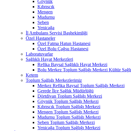
Göynük
Kıbrıscık
Mengen
Mudurnu
Seben
Yeniçağa
İl Ambulans Servisi Başhekimliği
Özel Hastaneler
Özel Fatma Hatun Hastanesi
Özel Bolu Çağsu Hastanesi
Laboratuvarlar
Sağlıklı Hayat Merkezleri
Refika Baysal Sağlıklı Hayat Merkezi
Bolu Merkez Toplum Sağlığı Merkezi Kültür Sağlı
Ketem
Toplum Sağlığı Merkezlerimiz
Merkez Refika Baysal Toplum Sağlığı Merkezi
Gerede İlçe Sağlık Müdürlüğü
Dörtdivan Toplum Sağlığı Merkezi
Göynük Toplum Sağlığı Merkezi
Kıbrıscık Toplum Sağlığı Merkezi
Mengen Toplum Sağlığı Merkezi
Mudurnu Toplum Sağlığı Merkezi
Seben Toplum Sağlığı Merkezi
Yeniçağa Toplum Sağlığı Merkezi