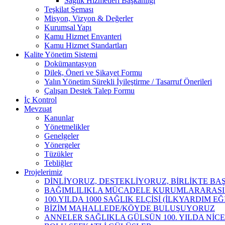
Sağlık Hizmetleri Başkanlığı
Teşkilat Şeması
Misyon, Vizyon & Değerler
Kurumsal Yapı
Kamu Hizmet Envanteri
Kamu Hizmet Standartları
Kalite Yönetim Sistemi
Dokümantasyon
Dilek, Öneri ve Şikayet Formu
Yalın Yönetim Sürekli İyileştirme / Tasarruf Önerileri
Çalışan Destek Talep Formu
İç Kontrol
Mevzuat
Kanunlar
Yönetmelikler
Genelgeler
Yönergeler
Tüzükler
Tebliğler
Projelerimiz
DİNLİYORUZ, DESTEKLİYORUZ, BİRLİKTE B
BAĞIMLILIKLA MÜCADELE KURUMLARARASI İ
100.YILDA 1000 SAĞLIK ELÇİSİ (İLKYARDIM EĞ
BİZİM MAHALLEDE/KÖYDE BULUŞUYORUZ
ANNELER SAĞLIKLA GÜLSÜN 100. YILDA NİCE