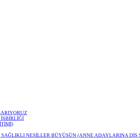
AŞARIYORUZ
ŞBİRLİĞİ
İTİMİ)
 SAĞLIKLI NESİLLER BÜYÜSÜN (ANNE ADAYLARINA DİŞ 