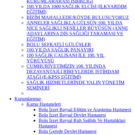
KURUMLARARASI İŞBİRLİĞİ
100.YILDA 1000 SAĞLIK ELÇİSİ (İLKYARDIM
EĞİTİMİ)
BİZİM MAHALLEDE/KÖYDE BULUŞUYORUZ
ANNELER SAĞLIKLA GÜLSÜN 100. YILDA
NİCE SAĞLIKLI NESİLLER BÜYÜSÜN (ANNE
ADAYLARINA DİŞ SAĞLIĞI TARAMASI VE
EĞİTİM)
BOLU ŞEFKATLİ GÜLÜŞLER
100.YILDA SAĞLIK PANAYIRI
100 SAĞLIK ÇALIŞANI İLE 100. YIL
YÜRÜYÜŞÜ
CUMHURİYETİMİZİN 100. YILINDA
DEZAVANTAJLI BİREYLERDE İSTİHDAM
ATAĞI (E-KPSS EĞİTİMİ)
SAĞLIK HİZMETLERİNDE YALIN YÖNETİM
SEMİNERİ
Kurumlarımız
Kamu Hastaneleri
Bolu İzzet Baysal Eğitim ve Araştırma Hastanesi
Bolu İzzet Baysal Devlet Hastanesi
Bolu İzzet Baysal Ruh Sağlığı Ve Hastalıkları
Hastanesi
Bolu Gerede Devlet Hastanesi