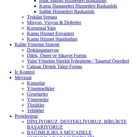
Halk Sağlığı Hizmetleri Başkanlığı
Kamu Hastaneleri Hizmetleri Başkanlığı
Sağlık Hizmetleri Başkanlığı
Teşkilat Şeması
Misyon, Vizyon & Değerler
Kurumsal Yapı
Kamu Hizmet Envanteri
Kamu Hizmet Standartları
Kalite Yönetim Sistemi
Dokümantasyon
Dilek, Öneri ve Şikayet Formu
Yalın Yönetim Sürekli İyileştirme / Tasarruf Önerileri
Çalışan Destek Talep Formu
İç Kontrol
Mevzuat
Kanunlar
Yönetmelikler
Genelgeler
Yönergeler
Tüzükler
Tebliğler
Projelerimiz
DİNLİYORUZ, DESTEKLİYORUZ, BİRLİKTE
BAŞARIYORUZ
BAĞIMLILIKLA MÜCADELE