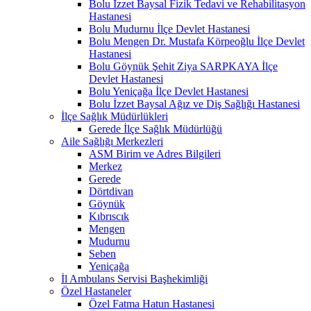
Bolu İzzet Baysal Fizik Tedavi ve Rehabilitasyon
Hastanesi
Bolu Mudurnu İlçe Devlet Hastanesi
Bolu Mengen Dr. Mustafa Körpeoğlu İlçe Devlet
Hastanesi
Bolu Göynük Şehit Ziya SARPKAYA İlçe
Devlet Hastanesi
Bolu Yeniçağa İlçe Devlet Hastanesi
Bolu İzzet Baysal Ağız ve Diş Sağlığı Hastanesi
İlçe Sağlık Müdürlükleri
Gerede İlçe Sağlık Müdürlüğü
Aile Sağlığı Merkezleri
ASM Birim ve Adres Bilgileri
Merkez
Gerede
Dörtdivan
Göynük
Kıbrıscık
Mengen
Mudurnu
Seben
Yeniçağa
İl Ambulans Servisi Başhekimliği
Özel Hastaneler
Özel Fatma Hatun Hastanesi