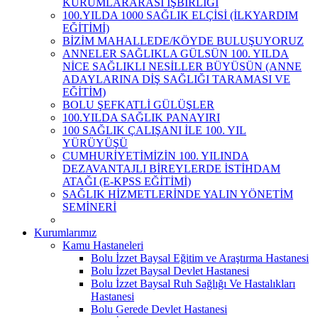
KURUMLARARASI İŞBİRLİĞİ
100.YILDA 1000 SAĞLIK ELÇİSİ (İLKYARDIM
EĞİTİMİ)
BİZİM MAHALLEDE/KÖYDE BULUŞUYORUZ
ANNELER SAĞLIKLA GÜLSÜN 100. YILDA
NİCE SAĞLIKLI NESİLLER BÜYÜSÜN (ANNE
ADAYLARINA DİŞ SAĞLIĞI TARAMASI VE
EĞİTİM)
BOLU ŞEFKATLİ GÜLÜŞLER
100.YILDA SAĞLIK PANAYIRI
100 SAĞLIK ÇALIŞANI İLE 100. YIL
YÜRÜYÜŞÜ
CUMHURİYETİMİZİN 100. YILINDA
DEZAVANTAJLI BİREYLERDE İSTİHDAM
ATAĞI (E-KPSS EĞİTİMİ)
SAĞLIK HİZMETLERİNDE YALIN YÖNETİM
SEMİNERİ
Kurumlarımız
Kamu Hastaneleri
Bolu İzzet Baysal Eğitim ve Araştırma Hastanesi
Bolu İzzet Baysal Devlet Hastanesi
Bolu İzzet Baysal Ruh Sağlığı Ve Hastalıkları
Hastanesi
Bolu Gerede Devlet Hastanesi