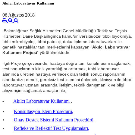
Akılcı Laboratuvar Kullanımı
06 Ağustos 2018
Bakanlığımız Sağlık Hizmetleri Genel Müdürlüğü Tetkik ve Teşhis
Hizmetleri Daire Başkanlığınca kamu/üniversite/özel tıbbi biyokimya,
tıbbi mikrobiyoloji, tıbbi patoloji, doku tipleme laboratuvarları ile
genetik hastalıklar tanı merkezlerini kapsayan “
Akılcı Laboratuvar
Kullanımı Projesi
” yürütülmektedir.
İlgili Proje çerçevesinde, hastaya doğru tanı konulmasını sağlamak,
test sonuçlarının klinik yararlılığını arttırmak, tıbbi laboratuvar
alanında üretilen hastaya verilecek olan tetkik sonuç raporlarının
standardize etmek, gereksiz test istemini önlemek, klinisyen ile tıbbi
laboratuvar uzmanı arasında iletişim, teknik danışmanlık ve bilgi
alışverişini sağlamak amaçları ile;
Akılcı Laboratuvar Kullanımı
,
•
•
Konsültasyon İstem Prosedürü,
•
Onay Destek Sistemi Kullanım Prosedürü,
•
Refleks ve Reflektif Test Uygulamaları,