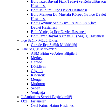
Bolu İzzet Baysal Fizik Tedavi ve Rehabilitasyon
Hastanesi
Bolu Mudurnu İlçe Devlet Hastanesi
Bolu Mengen Dr. Mustafa Körpeoğlu İlçe Devlet
Hastanesi
Bolu Göynük Şehit Ziya SARPKAYA İlçe
Devlet Hastanesi
Bolu Yeniçağa İlçe Devlet Hastanesi
Bolu İzzet Baysal Ağız ve Diş Sağlığı Hastanesi
İlçe Sağlık Müdürlükleri
Gerede İlçe Sağlık Müdürlüğü
Aile Sağlığı Merkezleri
ASM Birim ve Adres Bilgileri
Merkez
Gerede
Dörtdivan
Göynük
Kıbrıscık
Mengen
Mudurnu
Seben
Yeniçağa
İl Ambulans Servisi Başhekimliği
Özel Hastaneler
Özel Fatma Hatun Hastanesi