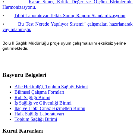
•
Karar Sınırı, Kritik Değer ve Ölçüm Birimlerinin
Harmonizasyonu,
•
Tıbbi Laboratuvar Tetkik Sonuç Raporu Standardizasyonu,
•
Bu Test Nerede Yapılıyor Sistemi” çalışmaları hazırlanarak
yayımlanmıştır.
Bolu İl Sağlık Müdürlüğü proje uyum çalışmalarını eksiksiz yerine
getirmektedir.
Başvuru Belgeleri
Aile Hekimliği, Toplum Sağlığı Birimi
Bilimsel Çalışma Formları
Ruh Sağlığı Birimi
İş Sağlığı ve Güvenliği Birimi
İlaç ve Tıbbi Cihaz Hizmetleri Birimi
Halk Sağlığı Laboratuvarı
Toplum Sağlığı Birimi
Kurul Kararları