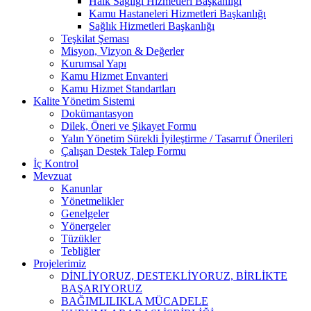
Halk Sağlığı Hizmetleri Başkanlığı
Kamu Hastaneleri Hizmetleri Başkanlığı
Sağlık Hizmetleri Başkanlığı
Teşkilat Şeması
Misyon, Vizyon & Değerler
Kurumsal Yapı
Kamu Hizmet Envanteri
Kamu Hizmet Standartları
Kalite Yönetim Sistemi
Dokümantasyon
Dilek, Öneri ve Şikayet Formu
Yalın Yönetim Sürekli İyileştirme / Tasarruf Önerileri
Çalışan Destek Talep Formu
İç Kontrol
Mevzuat
Kanunlar
Yönetmelikler
Genelgeler
Yönergeler
Tüzükler
Tebliğler
Projelerimiz
DİNLİYORUZ, DESTEKLİYORUZ, BİRLİKTE
BAŞARIYORUZ
BAĞIMLILIKLA MÜCADELE